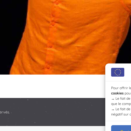
Pour offrir 
cookies
pour
→
Le fait d
que le compo
→
Le fait d
ervés.
négatif sur 