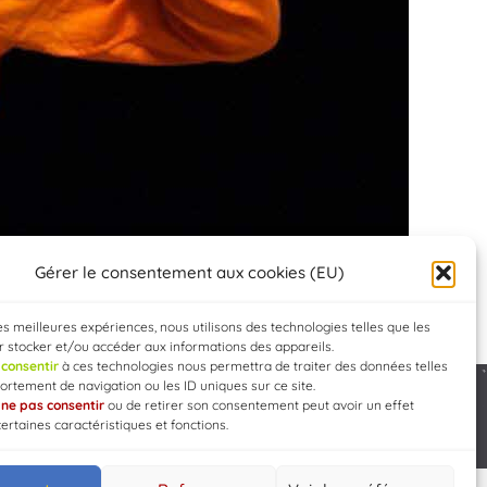
Gérer le consentement aux cookies (EU)
les meilleures expériences, nous utilisons des technologies telles que les
 stocker et/ou accéder aux informations des appareils.
e
consentir
à ces technologies nous permettra de traiter des données telles
rtement de navigation ou les ID uniques sur ce site.
e
ne pas consentir
ou de retirer son consentement peut avoir un effet
Developed by
WEB3-DESIGN
certaines caractéristiques et fonctions.