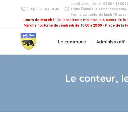
Lundi au vendredi : 08:30 - 12:00 |
(+33).3.25.40.10.46
Toute l'année : Permanence uniq
Fermé au public du lundi 10 au ven
Jours de Marché
: Tous les lundis matin sous & autour de la H
Marché nocturne du vendredi de 16:00 à 20:00 - Place de la F
La commune
Administratif
Le conteur, 