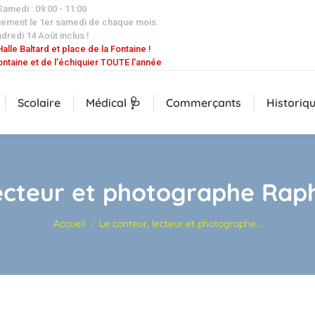
 Samedi : 09:00 - 11:00
uement le 1er samedi de chaque mois.
dredi 14 Août inclus !
alle Baltard et place de la Fontaine !
ontaine et de l'échiquier TOUTE l'année
Scolaire
Médical 🩺
Commerçants
Historiq
lecteur et photographe Rap
Vous êtes ici :
Accueil
Le conteur, lecteur et photographe…