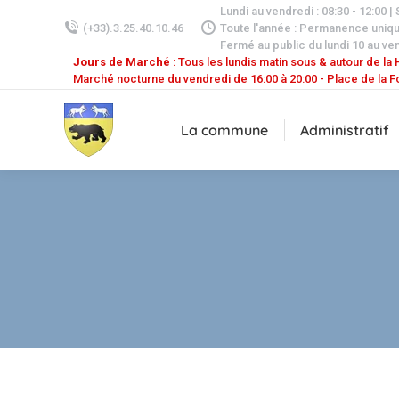
Lundi au vendredi : 08:30 - 12:00 |
(+33).3.25.40.10.46
Toute l'année : Permanence uniq
Fermé au public du lundi 10 au ven
Jours de Marché
: Tous les lundis matin sous & autour de la H
Marché nocturne du vendredi de 16:00 à 20:00 - Place de la F
La commune
Administratif