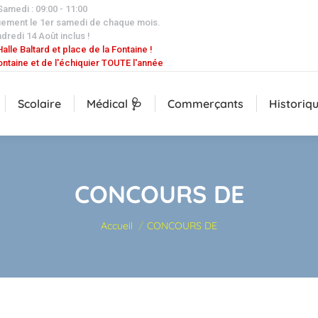
 Samedi : 09:00 - 11:00
uement le 1er samedi de chaque mois.
dredi 14 Août inclus !
alle Baltard et place de la Fontaine !
ontaine et de l'échiquier TOUTE l'année
Scolaire
Médical 🩺
Commerçants
Historiq
CONCOURS DE
Vous êtes ici :
Accueil
CONCOURS DE