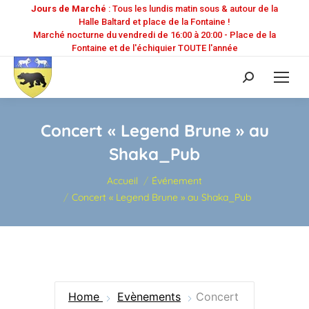
Jours de Marché
: Tous les lundis matin sous & autour de la
Halle Baltard et place de la Fontaine !
Marché nocturne du vendredi de 16:00 à 20:00 - Place de la
Fontaine et de l'échiquier TOUTE l'année
Recherche
:
Concert « Legend Brune » au
Shaka_Pub
Vous êtes ici :
Accueil
Événement
Concert « Legend Brune » au Shaka_Pub
Home
Evènements
Concert