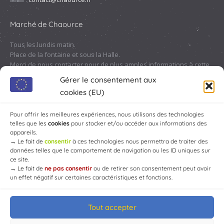
Marché de Chaource
Tous les lundis matin.
Place de la fontaine et sous la Halle.
Merci de nous contacter pour de plus amples informations à cette
adresse :
contact@chaource.fr
ou au 03.25.40.10.46
Gérer le consentement aux
cookies (EU)
Pour offrir les meilleures expériences, nous utilisons des technologies
telles que les
cookies
pour stocker et/ou accéder aux informations des
appareils.
→
Le fait de
consentir
à ces technologies nous permettra de traiter des
données telles que le comportement de navigation ou les ID uniques sur
ce site.
→
Le fait de
ne pas consentir
ou de retirer son consentement peut avoir
un effet négatif sur certaines caractéristiques et fonctions.
Tout accepter
© Mairie de Chaource [2004-2024] | Tous droits réservés.