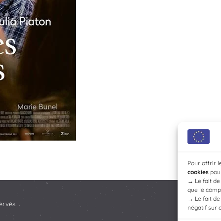
Pour offrir 
cookies
pour
→
Le fait d
que le compo
→
Le fait d
ervés.
négatif sur 