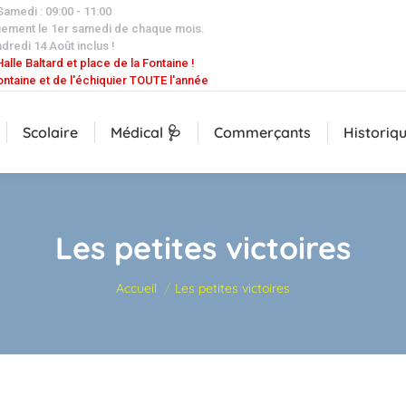
 Samedi : 09:00 - 11:00
uement le 1er samedi de chaque mois.
dredi 14 Août inclus !
alle Baltard et place de la Fontaine !
ontaine et de l'échiquier TOUTE l'année
Scolaire
Médical 🩺
Commerçants
Historiq
Les petites victoires
Vous êtes ici :
Accueil
Les petites victoires