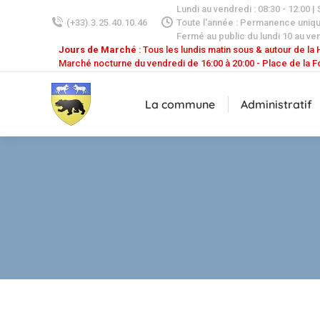
Lundi au vendredi : 08:30 - 12:00 |
(+33).3.25.40.10.46
Toute l'année : Permanence uniq
Fermé au public du lundi 10 au ven
Jours de Marché
: Tous les lundis matin sous & autour de la H
Marché nocturne du vendredi de 16:00 à 20:00 - Place de la F
La commune
Administratif