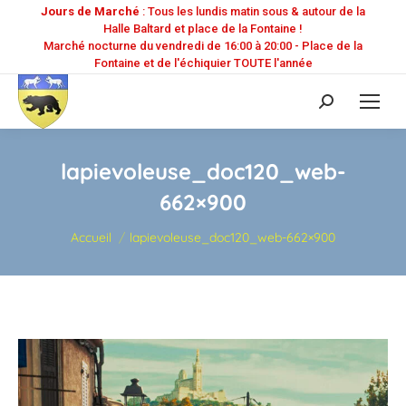
Jours de Marché
: Tous les lundis matin sous & autour de la
Halle Baltard et place de la Fontaine !
Marché nocturne du vendredi de 16:00 à 20:00 - Place de la
Fontaine et de l'échiquier TOUTE l'année
Recherche
:
lapievoleuse_doc120_web-
662×900
Vous êtes ici :
Accueil
lapievoleuse_doc120_web-662×900