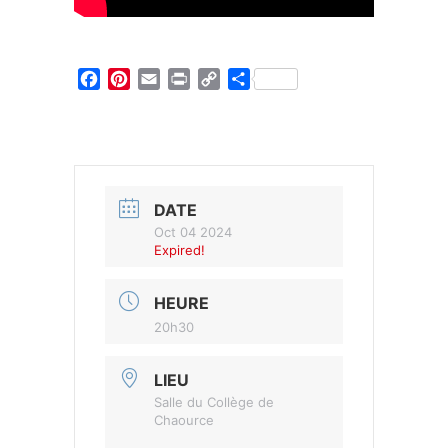
Facebook
Pinterest
Email
Print
Copy
Partager
Link
DATE
Oct 04 2024
Expired!
HEURE
20h30
LIEU
Salle du Collège de
Chaource