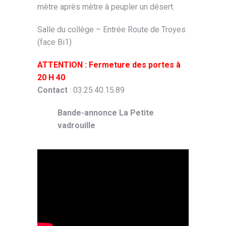
mètre après mètre à peupler un désert.
Salle du collège – Entrée Route de Troyes
(face Bi1)
ATTENTION : Fermeture des portes à
20 H 40
Contact
: 03.25.40.15.89
Bande-annonce La Petite
vadrouille