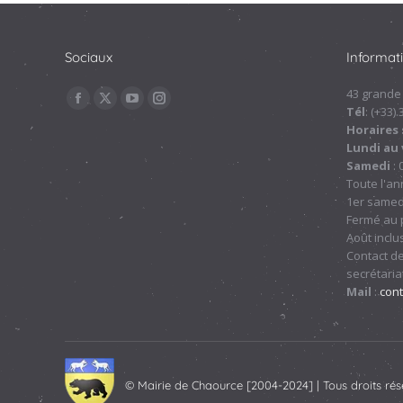
Sociaux
Informat
Trouvez nous sur :
43 grande
La
La
La
La
Tél
: (+33)
Horaires 
page
page
page
page
Lundi au
Facebook
X
YouTube
Instagram
Samedi
: 
s'ouvre
s'ouvre
s'ouvre
s'ouvre
Toute l'a
1er samed
dans
dans
dans
dans
Fermé au p
une
une
une
une
Août inclu
nouvelle
nouvelle
nouvelle
nouvelle
Contact de
fenêtre
fenêtre
fenêtre
fenêtre
secrétariat
Mail
:
con
© Mairie de Chaource [2004-2024] | Tous droits rés