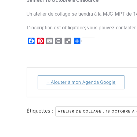
Samedi 18 Octobre à Chaource
Un atelier de collage se tiendra à la MJC-MPT de 
L’inscription est obligatoire; vous pouvez contacter
Facebook
Pinterest
Email
Print
Copy
Partager
Link
+ Ajouter à mon Agenda Google
Étiquettes :
ATELIER DE COLLAGE : 18 OCTOBRE 