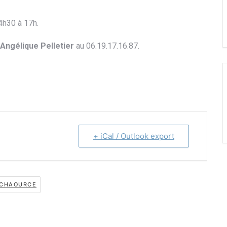
14h30 à 17h
.
Angélique Pelletier
au 06.19.17.16.87
.
+ iCal / Outlook export
À CHAOURCE