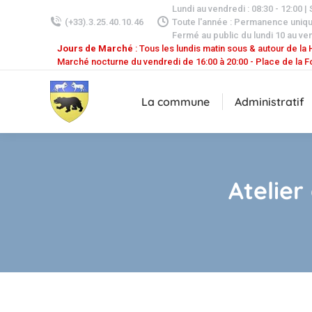
Lundi au vendredi : 08:30 - 12:00 |
(+33).3.25.40.10.46
Toute l'année : Permanence uniq
Fermé au public du lundi 10 au ven
Jours de Marché
: Tous les lundis matin sous & autour de la H
Marché nocturne du vendredi de 16:00 à 20:00 - Place de la F
La commune
Administratif
Atelier