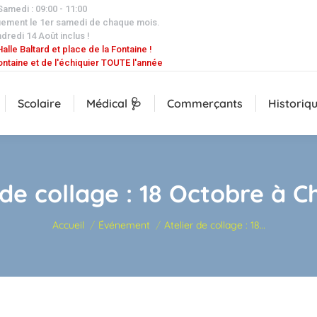
 Samedi : 09:00 - 11:00
uement le 1er samedi de chaque mois.
dredi 14 Août inclus !
alle Baltard et place de la Fontaine !
ontaine et de l'échiquier TOUTE l'année
Scolaire
Médical 🩺
Commerçants
Historiq
 de collage : 18 Octobre à 
Vous êtes ici :
Accueil
Événement
Atelier de collage : 18…