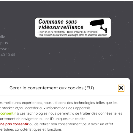
lle.
 plus
sse :
.40.10.46
Gérer le consentement aux cookies (EU)
les meilleures expériences, nous utilisons des technologies telles que les
 stocker et/ou accéder aux informations des appareils.
e
consentir
à ces technologies nous permettra de traiter des données telles
rtement de navigation ou les ID uniques sur ce site.
e
ne pas consentir
ou de retirer son consentement peut avoir un effet
Developed by
WEB3-DESIGN
certaines caractéristiques et fonctions.