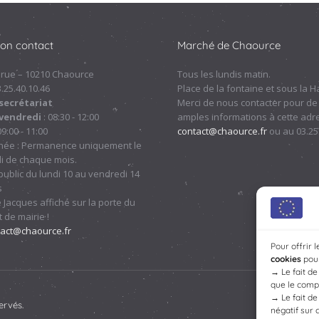
ion contact
Marché de Chaource
 rue – 10210 Chaource
Tous les lundis matin.
.3.25.40.10.46
Place de la fontaine et sous la Ha
secrétariat
Merci de nous contacter pour de
 vendredi
: 08:30 - 12:00
amples informations à cette adre
09:00 - 11:00
contact@chaource.fr
ou au 03.25
nnée : Permanence uniquement le
i de chaque mois.
ublic du lundi 10 au vendredi 14
s
 Jacques affiché sur la porte du
 de mairie !
tact@chaource.fr
Pour offrir 
cookies
pour
→
Le fait d
que le compo
→
Le fait d
ervés.
négatif sur 