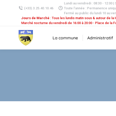
Lundi au vendredi : 08:30 - 12:00 |
(+33).3.25.40.10.46
Toute l'année : Permanence uniq
Fermé au public du lundi 10 au ven
Jours de Marché
: Tous les lundis matin sous & autour de la H
Marché nocturne du vendredi de 16:00 à 20:00 - Place de la F
La commune
Administratif