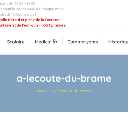
 Samedi : 09:00 - 11:00
uement le 1er samedi de chaque mois.
dredi 14 Août inclus !
alle Baltard et place de la Fontaine !
ontaine et de l'échiquier TOUTE l'année
Scolaire
Médical 🩺
Commerçants
Historiq
a-lecoute-du-brame
Vous êtes ici :
Accueil
a-lecoute-du-brame