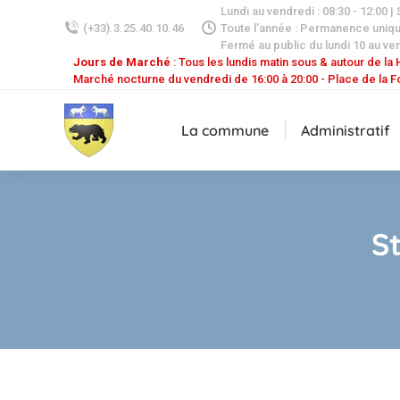
Lundi au vendredi : 08:30 - 12:00 |
(+33).3.25.40.10.46
Toute l'année : Permanence uniq
Fermé au public du lundi 10 au ven
Jours de Marché
: Tous les lundis matin sous & autour de la H
Marché nocturne du vendredi de 16:00 à 20:00 - Place de la F
La commune
Administratif
S