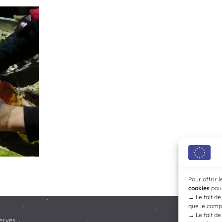
Pour offrir 
cookies
pour
→
Le fait d
que le compo
→
Le fait d
ervés.