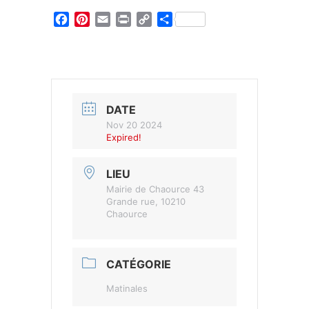
Facebook
Pinterest
Email
Print
Copy
Partager
Link
DATE
Nov 20 2024
Expired!
LIEU
Mairie de Chaource 43
Grande rue, 10210
Chaource
CATÉGORIE
Matinales