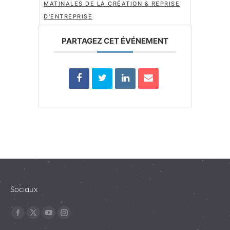
MATINALES DE LA CRÉATION & REPRISE
D'ENTREPRISE
PARTAGEZ CET ÉVÉNEMENT
Sociaux
Trouvez nous sur :
La
La
La
La