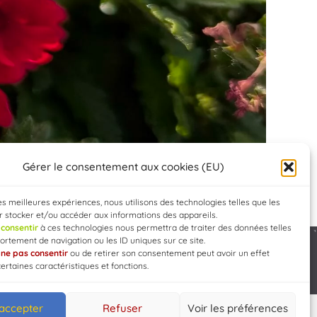
Gérer le consentement aux cookies (EU)
les meilleures expériences, nous utilisons des technologies telles que les
 stocker et/ou accéder aux informations des appareils.
e
consentir
à ces technologies nous permettra de traiter des données telles
rtement de navigation ou les ID uniques sur ce site.
e
ne pas consentir
ou de retirer son consentement peut avoir un effet
Developed by
WEB3-DESIGN
certaines caractéristiques et fonctions.
 accepter
Refuser
Voir les préférences