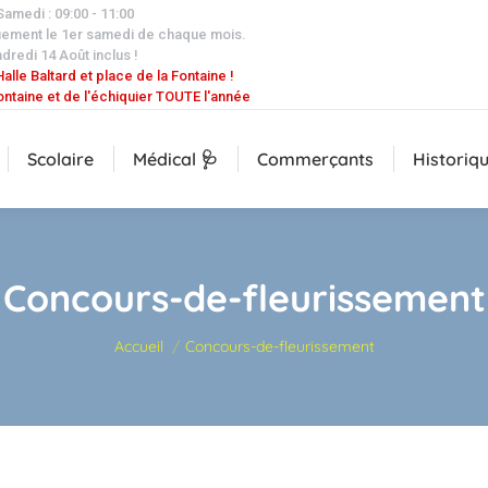
 Samedi : 09:00 - 11:00
uement le 1er samedi de chaque mois.
dredi 14 Août inclus !
alle Baltard et place de la Fontaine !
ontaine et de l'échiquier TOUTE l'année
Scolaire
Médical 🩺
Commerçants
Historiq
Concours-de-fleurissement
Vous êtes ici :
Accueil
Concours-de-fleurissement