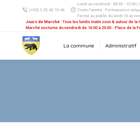
Lundi au vendredi : 08:30 - 12:00 |
(+33).3.25.40.10.46
Toute l'année : Permanence uniq
Fermé au public du lundi 10 au ven
Jours de Marché
: Tous les lundis matin sous & autour de la H
Marché nocturne du vendredi de 16:00 à 20:00 - Place de la F
La commune
Administratif