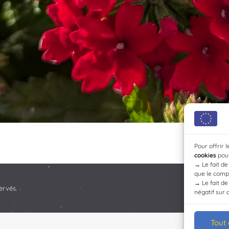
Pour offrir 
cookies
pour
→
Le fait d
que le compo
→
Le fait d
ervés.
négatif sur 
Tout