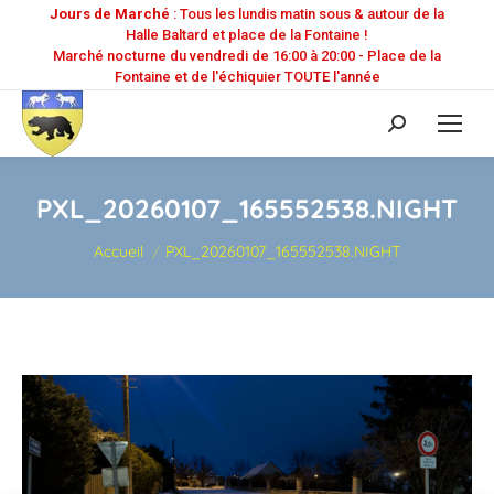
Jours de Marché
: Tous les lundis matin sous & autour de la
Halle Baltard et place de la Fontaine !
Marché nocturne du vendredi de 16:00 à 20:00 - Place de la
Fontaine et de l'échiquier TOUTE l'année
Recherche
:
PXL_20260107_165552538.NIGHT
Vous êtes ici :
Accueil
PXL_20260107_165552538.NIGHT