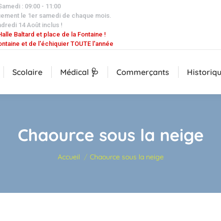
 Samedi : 09:00 - 11:00
uement le 1er samedi de chaque mois.
dredi 14 Août inclus !
alle Baltard et place de la Fontaine !
ontaine et de l'échiquier TOUTE l'année
Scolaire
Médical 🩺
Commerçants
Historiq
Chaource sous la neige
Vous êtes ici :
Accueil
Chaource sous la neige