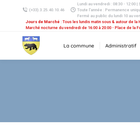
Lundi au vendredi : 08:30 - 12:00 |
(+33).3.25.40.10.46
Toute l'année : Permanence uniq
Fermé au public du lundi 10 au ven
Jours de Marché
: Tous les lundis matin sous & autour de la H
Marché nocturne du vendredi de 16:00 à 20:00 - Place de la F
La commune
Administratif