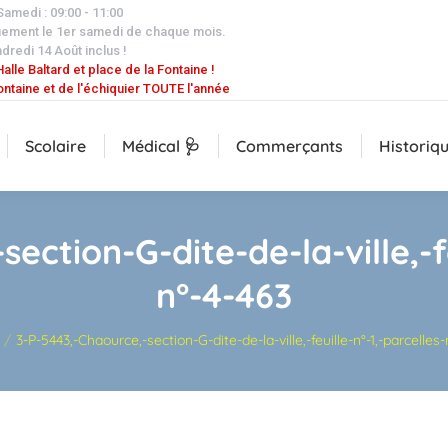
 Samedi : 09:00 - 11:00
uement le 1er samedi de chaque mois.
dredi 14 Août inclus !
alle Baltard et place de la Fontaine !
ontaine et de l'échiquier TOUTE l'année
Scolaire
Médical 🩺
Commerçants
Historiq
ection-G-dite-de-la-ville,-fe
n°-4-463
 ici :
3-P-5443,-Chaource,-section-G-dite-de-la-ville,-feuille-n°-1,-parcelles