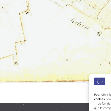
Pour offrir 
cookies
pour
→
Le fait d
que le compo