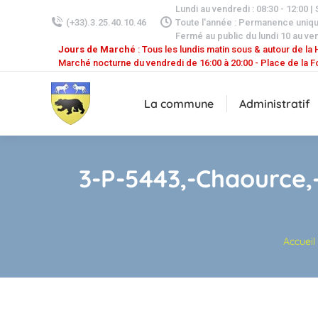
Lundi au vendredi : 08:30 - 12:00 |
(+33).3.25.40.10.46
Toute l'année : Permanence uniq
Fermé au public du lundi 10 au ven
Jours de Marché
: Tous les lundis matin sous & autour de la H
Marché nocturne du vendredi de 16:00 à 20:00 - Place de la F
La commune
Administratif
3-P-5443,-Chaource,-s
Vous êtes
Accueil