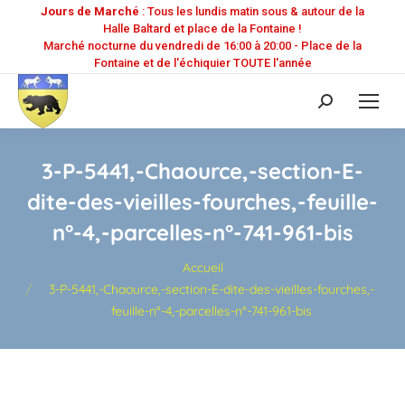
Jours de Marché
: Tous les lundis matin sous & autour de la
Halle Baltard et place de la Fontaine !
Marché nocturne du vendredi de 16:00 à 20:00 - Place de la
Fontaine et de l'échiquier TOUTE l'année
Recherche
:
3-P-5441,-Chaource,-section-E-
dite-des-vieilles-fourches,-feuille-
n°-4,-parcelles-n°-741-961-bis
Vous êtes ici :
Accueil
3-P-5441,-Chaource,-section-E-dite-des-vieilles-fourches,-
feuille-n°-4,-parcelles-n°-741-961-bis