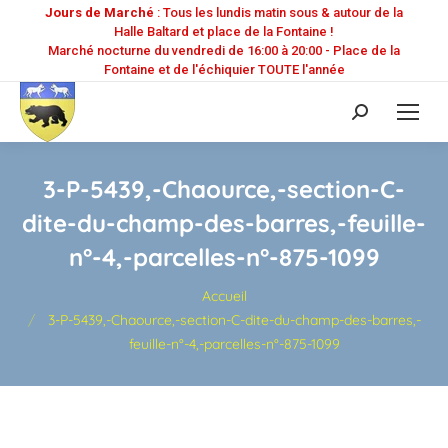
Jours de Marché
: Tous les lundis matin sous & autour de la
Halle Baltard et place de la Fontaine !
Marché nocturne du vendredi de 16:00 à 20:00 - Place de la
Fontaine et de l'échiquier TOUTE l'année
Recherche
:
3-P-5439,-Chaource,-section-C-
dite-du-champ-des-barres,-feuille-
n°-4,-parcelles-n°-875-1099
Vous êtes ici :
Accueil
3-P-5439,-Chaource,-section-C-dite-du-champ-des-barres,-
feuille-n°-4,-parcelles-n°-875-1099