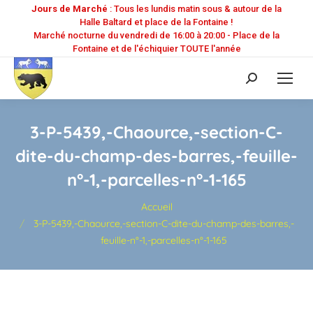
Jours de Marché
: Tous les lundis matin sous & autour de la
Halle Baltard et place de la Fontaine !
Marché nocturne du vendredi de 16:00 à 20:00 - Place de la
Fontaine et de l'échiquier TOUTE l'année
Recherche
:
3-P-5439,-Chaource,-section-C-
dite-du-champ-des-barres,-feuille-
n°-1,-parcelles-n°-1-165
Vous êtes ici :
Accueil
3-P-5439,-Chaource,-section-C-dite-du-champ-des-barres,-
feuille-n°-1,-parcelles-n°-1-165