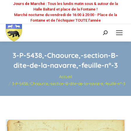
Jours de Marché
: Tous les lundis matin sous & autour de la
Halle Baltard et place de la Fontaine !
Marché nocturne du vendredi de 16:00 à 20:00 - Place de la
Fontaine et de l'échiquier TOUTE l'année
Recherche
:
3-P-5438,-Chaource,-section-B-
dite-de-la-navarre,-feuille-n°-3
Vous êtes ici :
Accueil
3-P-5438,-Chaource,-section-B-dite-de-la-navarre,-feuille-n°-3