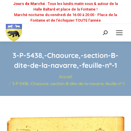
Jours de Marché
: Tous les lundis matin sous & autour de la
Halle Baltard et place de la Fontaine !
Marché nocturne du vendredi de 16:00 à 20:00 - Place de la
Fontaine et de l'échiquier TOUTE l'année
Recherche
:
3-P-5438,-Chaource,-section-B-
dite-de-la-navarre,-feuille-n°-1
Vous êtes ici :
Accueil
3-P-5438,-Chaource,-section-B-dite-de-la-navarre,-feuille-n°-1