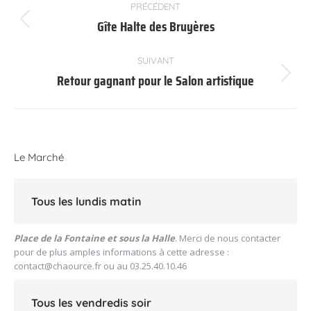
PRÉCÉDENT
article
Gîte Halte des Bruyères
Article
précédent
:
SUIVANT
Retour gagnant pour le Salon artistique
Article
suivant
:
Le Marché
Tous les lundis matin
Place de la Fontaine et sous la Halle
. Merci de nous contacter
pour de plus amples informations à cette adresse :
contact@chaource.fr
ou au 03.25.40.10.46
Tous les vendredis soir