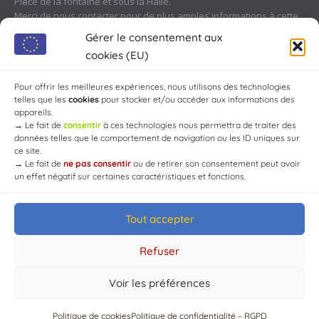
Place de la fontaine et sous la Halle.
Merci de nous contacter pour de plus amples informations à cette
adresse :
contact@chaource.fr
ou au 03.25.40.10.46
Gérer le consentement aux
cookies (EU)
Pour offrir les meilleures expériences, nous utilisons des technologies
telles que les
cookies
pour stocker et/ou accéder aux informations des
appareils.
→
Le fait de
consentir
à ces technologies nous permettra de traiter des
données telles que le comportement de navigation ou les ID uniques sur
ce site.
→
Le fait de
ne pas consentir
ou de retirer son consentement peut avoir
un effet négatif sur certaines caractéristiques et fonctions.
Tout accepter
© Mairie de Chaource [2004-2024] | Tous droits réservés.
Developed by
WEB3-DESIGN
Refuser
Voir les préférences
Politique de cookies
Politique de confidentialité – RGPD