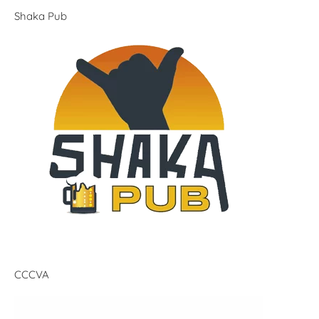
Shaka Pub
CCCVA