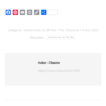
Facebook
Pinterest
Email
Print
Copy
Partager
Link
Catégorie :
Cérémonies du 08 Mai
Par
Chaource
4 mai 2022
Étiquettes :
Cérémonies du 08 Mai
Auteur :
Chaource
https://www.chaource.fr/2021
Navigation