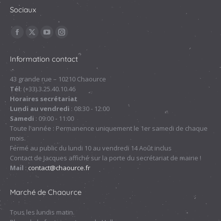
Sociaux
Trouvez nous sur :
La
La
La
La
page
page
page
page
Information contact
Facebook
X
YouTube
Instagram
s'ouvre
s'ouvre
s'ouvre
s'ouvre
43 grande rue – 10210 Chaource
Tél
: (+33).3.25.40.10.46
dans
dans
dans
dans
Horaires secrétariat
une
une
une
une
Lundi au vendredi
: 08:30 - 12:00
nouvelle
nouvelle
nouvelle
nouvelle
Samedi
: 09:00 - 11:00
fenêtre
fenêtre
fenêtre
fenêtre
Toute l'année : Permanence uniquement le 1er samedi de chaque
mois.
Fermé au public du lundi 10 au vendredi 14 Août inclus
Contact de Jacques affiché sur la porte du secrétariat de mairie !
Mail
:
contact@chaource.fr
Marché de Chaource
Tous les lundis matin.