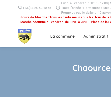
Lundi au vendredi : 08:30 - 12:00 |
(+33).3.25.40.10.46
Toute l'année : Permanence uniq
Fermé au public du lundi 10 au ven
Jours de Marché
: Tous les lundis matin sous & autour de la H
Marché nocturne du vendredi de 16:00 à 20:00 - Place de la F
La commune
Administratif
Chaource