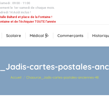
 Samedi : 09:00 - 11:00
uement le 1er samedi de chaque mois.
dredi 14 Août inclus !
alle Baltard et place de la Fontaine !
ontaine et de l'échiquier TOUTE l'année
Scolaire
Médical 🩺
Commerçants
Historiq
_Jadis-cartes-postales-anc
Vous êtes ici :
Accueil
Chaource_Jadis-cartes-postales-anciennes-48