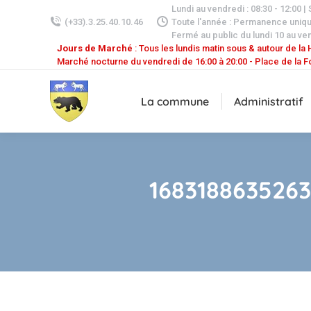
Lundi au vendredi : 08:30 - 12:00 |
(+33).3.25.40.10.46
Toute l'année : Permanence uniq
Fermé au public du lundi 10 au ven
Jours de Marché
: Tous les lundis matin sous & autour de la H
Marché nocturne du vendredi de 16:00 à 20:00 - Place de la F
La commune
Administratif
168318863526