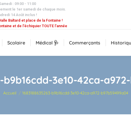
 Samedi : 09:00 - 11:00
uement le 1er samedi de chaque mois.
dredi 14 Août inclus !
alle Baltard et place de la Fontaine !
ontaine et de l'échiquier TOUTE l'année
Scolaire
Médical 🩺
Commerçants
Historiq
3-b9b16cdd-3e10-42ca-a972
Vous êtes ici :
Accueil
1683188635263-b9b16cdd-3e10-42ca-a972-b97b59499a04