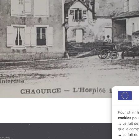
Pour offrir 
cookies
pour
→
Le fait d
que le compo
→
Le fait d
ervés.