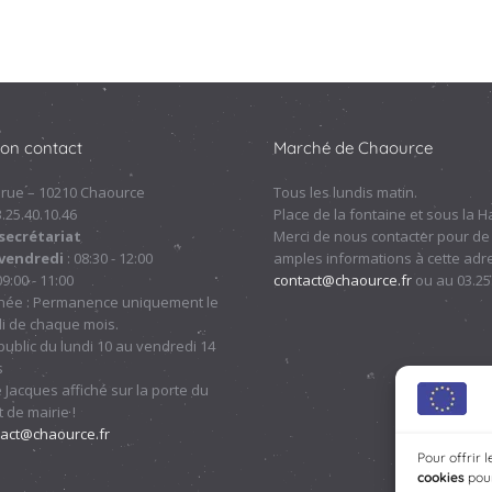
ion contact
Marché de Chaource
 rue – 10210 Chaource
Tous les lundis matin.
.3.25.40.10.46
Place de la fontaine et sous la Ha
secrétariat
Merci de nous contacter pour de
 vendredi
: 08:30 - 12:00
amples informations à cette adre
09:00 - 11:00
contact@chaource.fr
ou au 03.25
nnée : Permanence uniquement le
i de chaque mois.
ublic du lundi 10 au vendredi 14
s
 Jacques affiché sur la porte du
 de mairie !
tact@chaource.fr
Pour offrir 
cookies
pour