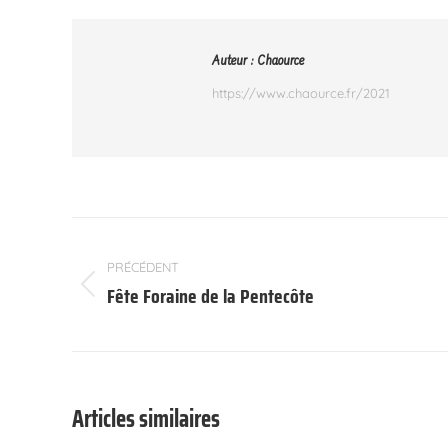
Auteur :
Chaource
https://www.chaource.fr/2021
Navigation
article
PRÉCÉDENT
Fête Foraine de la Pentecôte
Article
précédent
:
Articles similaires