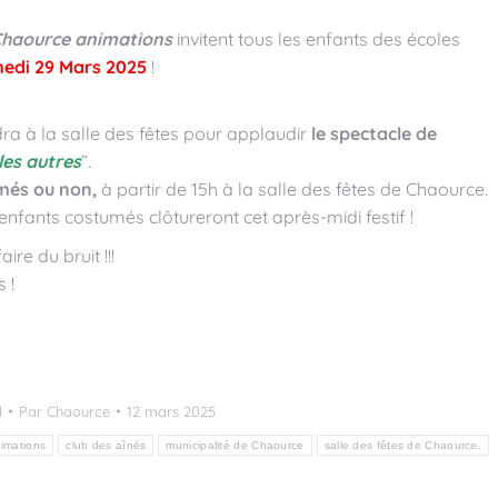
haource animations
invitent tous les enfants des écoles
edi 29 Mars 2025
!
.
ra à la salle des fêtes pour applaudir
le spectacle de
es autres
”.
umés ou non,
à partir de 15h à la salle des fêtes de Chaource.
enfants costumés clôtureront cet après-midi festif !
re du bruit !!!
 !
l
Par
Chaource
12 mars 2025
imations
club des aînés
municipalité de Chaource
salle des fêtes de Chaource.