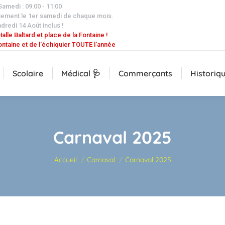
 Samedi : 09:00 - 11:00
uement le 1er samedi de chaque mois.
dredi 14 Août inclus !
alle Baltard et place de la Fontaine !
ontaine et de l'échiquier TOUTE l'année
Scolaire
Médical 🩺
Commerçants
Historiq
Carnaval 2025
Vous êtes ici :
Accueil
Carnaval
Carnaval 2025