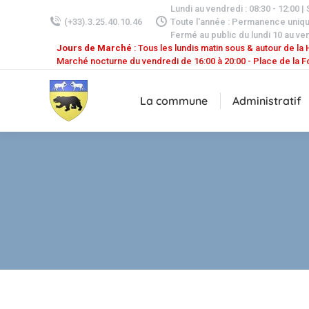
Lundi au vendredi : 08:30 - 12:00 |
(+33).3.25.40.10.46
Toute l'année : Permanence uniq
Fermé au public du lundi 10 au ven
Jours de Marché
: Tous les lundis matin sous & autour de la H
Marché nocturne du vendredi de 16:00 à 20:00 - Place de la F
La commune
Administratif