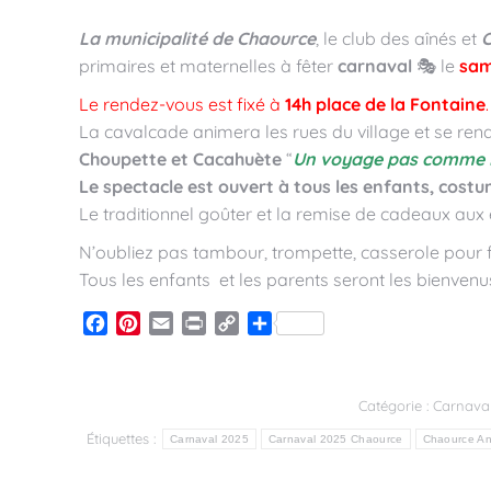
La municipalité de Chaource
, le club des aînés et
C
primaires et maternelles à fêter
carnaval
🎭 le
sam
Le rendez-vous est fixé à
14h place de la Fontaine
La cavalcade animera les rues du village et se rend
Choupette et Cacahuète
“
Un voyage pas comme l
Le spectacle est ouvert à tous les enfants, cost
Le traditionnel goûter et la remise de cadeaux aux 
N’oubliez pas tambour, trompette, casserole pour fai
Tous les enfants et les parents seront les bienvenus
Facebook
Pinterest
Email
Print
Copy
Partager
Link
Catégorie :
Carnava
Étiquettes :
Carnaval 2025
Carnaval 2025 Chaource
Chaource An