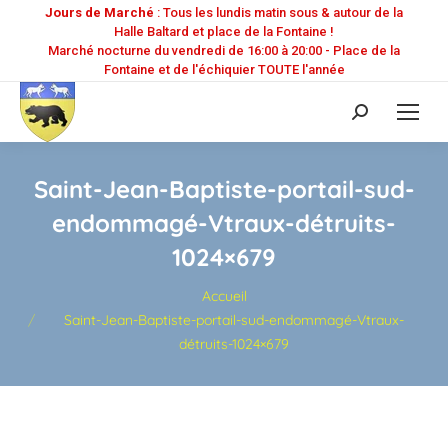
Jours de Marché
: Tous les lundis matin sous & autour de la
Halle Baltard et place de la Fontaine !
Marché nocturne du vendredi de 16:00 à 20:00 - Place de la
Fontaine et de l'échiquier TOUTE l'année
Recherche
:
Saint-Jean-Baptiste-portail-sud-
endommagé-Vtraux-détruits-
1024×679
Vous êtes ici :
Accueil
Saint-Jean-Baptiste-portail-sud-endommagé-Vtraux-
détruits-1024×679