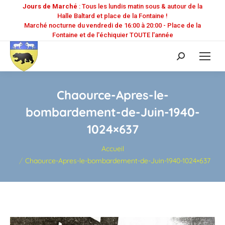
Jours de Marché
: Tous les lundis matin sous & autour de la
Halle Baltard et place de la Fontaine !
Marché nocturne du vendredi de 16:00 à 20:00 - Place de la
Fontaine et de l'échiquier TOUTE l'année
Recherche
:
Chaource-Apres-le-
bombardement-de-Juin-1940-
1024×637
Vous êtes ici :
Accueil
Chaource-Apres-le-bombardement-de-Juin-1940-1024×637