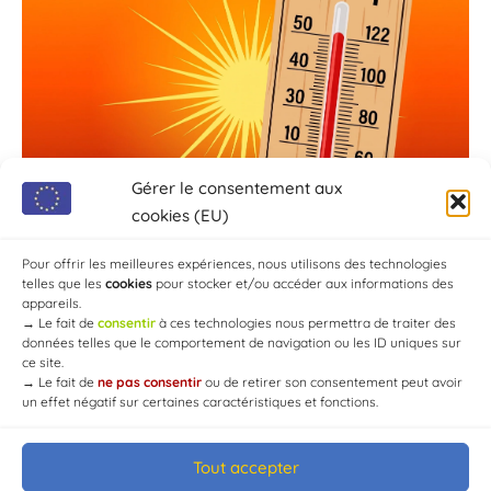
Gérer le consentement aux
cookies (EU)
Pour offrir les meilleures expériences, nous utilisons des technologies
telles que les
cookies
pour stocker et/ou accéder aux informations des
appareils.
→
Le fait de
consentir
à ces technologies nous permettra de traiter des
données telles que le comportement de navigation ou les ID uniques sur
ce site.
→
Le fait de
ne pas consentir
ou de retirer son consentement peut avoir
un effet négatif sur certaines caractéristiques et fonctions.
Tout accepter