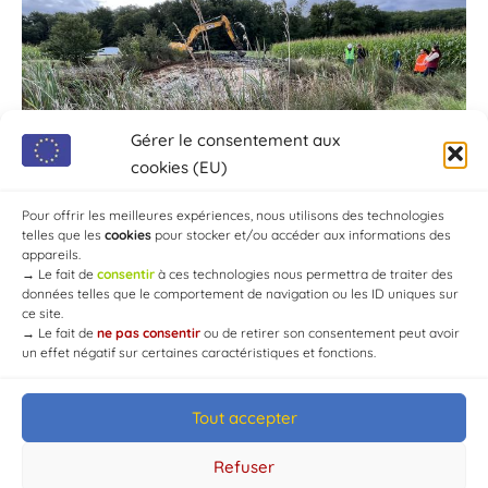
Gérer le consentement aux
cookies (EU)
Pour offrir les meilleures expériences, nous utilisons des technologies
telles que les
cookies
pour stocker et/ou accéder aux informations des
appareils.
→
Le fait de
consentir
à ces technologies nous permettra de traiter des
données telles que le comportement de navigation ou les ID uniques sur
ce site.
→
Le fait de
ne pas consentir
ou de retirer son consentement peut avoir
un effet négatif sur certaines caractéristiques et fonctions.
Tout accepter
© Mairie de Chaource [2004-2024] | Tous droits réservés.
Developed by
WEB3-DESIGN
Refuser