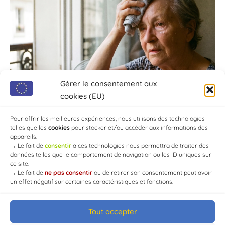
Gérer le consentement aux
cookies (EU)
Pour offrir les meilleures expériences, nous utilisons des technologies
telles que les
cookies
pour stocker et/ou accéder aux informations des
appareils.
→
Le fait de
consentir
à ces technologies nous permettra de traiter des
données telles que le comportement de navigation ou les ID uniques sur
ce site.
→
Le fait de
ne pas consentir
ou de retirer son consentement peut avoir
un effet négatif sur certaines caractéristiques et fonctions.
Tout accepter
© Mairie de Chaource [2004-2024] | Tous droits réservés.