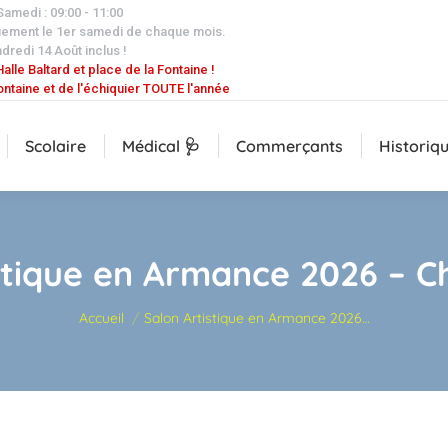
 Samedi : 09:00 - 11:00
uement le 1er samedi de chaque mois.
dredi 14 Août inclus !
alle Baltard et place de la Fontaine !
ontaine et de l'échiquier TOUTE l'année
Scolaire
Médical 🩺
Commerçants
Historiq
stique en Armance 2026 – C
Vous êtes ici :
Accueil
Salon Artistique en Armance 2026…