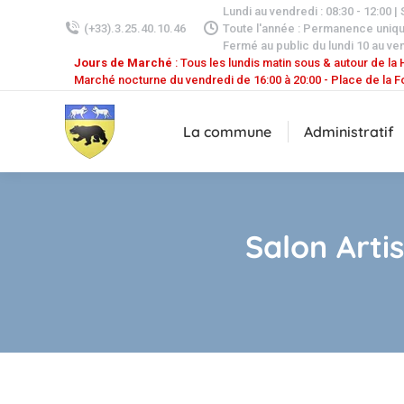
Lundi au vendredi : 08:30 - 12:00 |
(+33).3.25.40.10.46
Toute l'année : Permanence uniq
Fermé au public du lundi 10 au ven
Jours de Marché
: Tous les lundis matin sous & autour de la H
Marché nocturne du vendredi de 16:00 à 20:00 - Place de la F
La commune
Administratif
Salon Arti