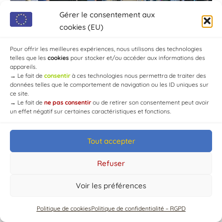
Gérer le consentement aux
cookies (EU)
Pour offrir les meilleures expériences, nous utilisons des technologies
telles que les
cookies
pour stocker et/ou accéder aux informations des
appareils.
→
Le fait de
consentir
à ces technologies nous permettra de traiter des
données telles que le comportement de navigation ou les ID uniques sur
ce site.
→
Le fait de
ne pas consentir
ou de retirer son consentement peut avoir
un effet négatif sur certaines caractéristiques et fonctions.
Tout accepter
© Mairie de Chaource [2004-2024] | Tous droits réservés.
Developed by
WEB3-DESIGN
Refuser
Voir les préférences
Politique de cookies
Politique de confidentialité – RGPD