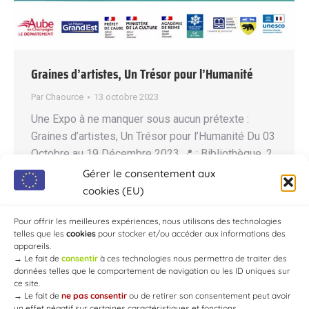
Graines d’artistes, Un Trésor pour l’Humanité
Par
Chaource
13 octobre 2023
Une Expo à ne manquer sous aucun prétexte :
Graines d’artistes, Un Trésor pour l’Humanité Du 03
Octobre au 19 Décembre 2023 📍 : Bibliothèque, 2
Grande rue, 10120 Chaource Exposition « Travailler
Gérer le consentement aux
de ses mains : pensée et matière » à Chaource.
cookies (EU)
Venez nombreux, partagez autour de vous SVP,
Pour offrir les meilleures expériences, nous utilisons des technologies
Merci !
telles que les
cookies
pour stocker et/ou accéder aux informations des
appareils.
→
Le fait de
consentir
à ces technologies nous permettra de traiter des
données telles que le comportement de navigation ou les ID uniques sur
ce site.
→
Le fait de
ne pas consentir
ou de retirer son consentement peut avoir
un effet négatif sur certaines caractéristiques et fonctions.