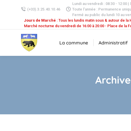
Lundi au vendredi : 08:30 - 12:00 |
(+33).3.25.40.10.46
Toute l'année : Permanence uniq
Fermé au public du lundi 10 au ven
Jours de Marché
: Tous les lundis matin sous & autour de la H
Marché nocturne du vendredi de 16:00 à 20:00 - Place de la F
La commune
Administratif
Archive