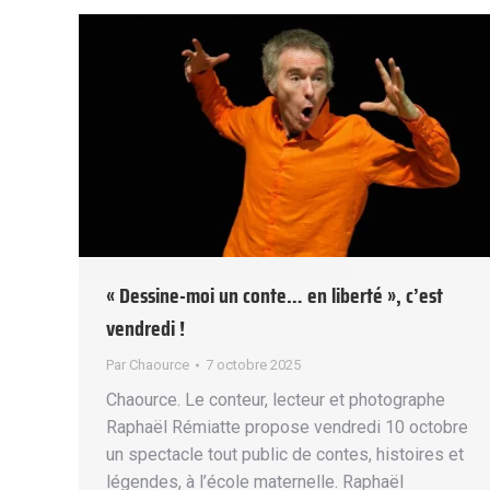
« Dessine-moi un conte… en liberté », c’est
vendredi !
Par
Chaource
7 octobre 2025
Chaource. Le conteur, lecteur et photographe
Raphaël Rémiatte propose vendredi 10 octobre
un spectacle tout public de contes, histoires et
légendes, à l’école maternelle. Raphaël