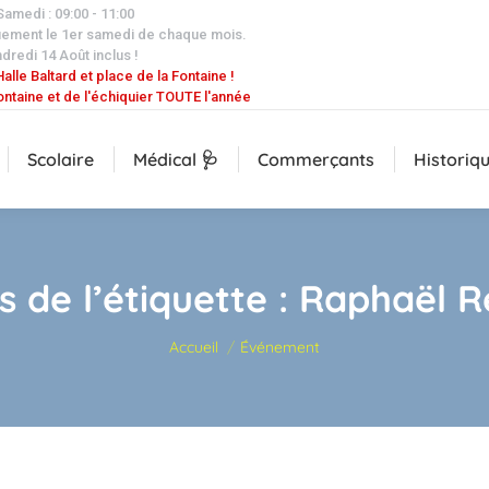
 Samedi : 09:00 - 11:00
uement le 1er samedi de chaque mois.
dredi 14 Août inclus !
alle Baltard et place de la Fontaine !
ontaine et de l'échiquier TOUTE l'année
Scolaire
Médical 🩺
Commerçants
Historiq
s de l’étiquette :
Raphaël R
Vous êtes ici :
Accueil
Événement