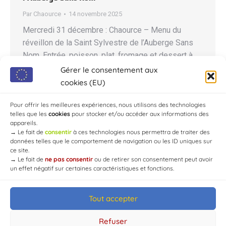
Par
Chaource
14 novembre 2025
Mercredi 31 décembre : Chaource – Menu du
réveillon de la Saint Sylvestre de l’Auberge Sans
Nom. Entrée, poisson, plat, fromage et dessert à
80 € OU Entrée, plat, fromage et dessert à 68 €
Gérer le consentement aux
Boisson non comprise Foie gras maison à la
cookies (EU)
vanille de Madagascar en gelée de mangue Dos
Pour offrir les meilleures expériences, nous utilisons des technologies
de cabillaud, huile de…
telles que les
cookies
pour stocker et/ou accéder aux informations des
appareils.
→
Le fait de
consentir
à ces technologies nous permettra de traiter des
données telles que le comportement de navigation ou les ID uniques sur
ce site.
→
Le fait de
ne pas consentir
ou de retirer son consentement peut avoir
un effet négatif sur certaines caractéristiques et fonctions.
Tout accepter
© Mairie de Chaource [2004-2024] | Tous droits réservés.
Developed by
WEB3-DESIGN
Refuser