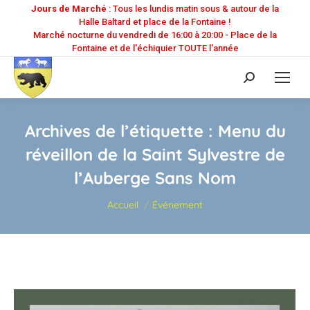
Jours de Marché
: Tous les lundis matin sous & autour de la
Halle Baltard et place de la Fontaine !
Marché nocturne du vendredi de 16:00 à 20:00 - Place de la
Fontaine et de l'échiquier TOUTE l'année
Recherche
:
Archives de l’étiquette :
Menu du
réveillon de la Saint Sylvestre de
l’Auberge Sans Nom
Vous êtes ici :
Accueil
Événement