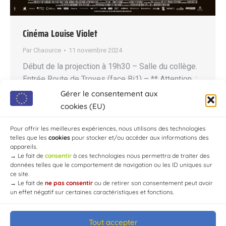
Cinéma Louise Violet
Par
Chaource
11 novembre 2024
Début de la projection à 19h30 – Salle du collège.
Entrée Route de Troyes (face Bi1) – ** Attention :
Fermeture des portes à 19h40 Contact : 03 25 40
Gérer le consentement aux
15 89 Tarif Enfant = 4,00 € -Adulte = 7,00 € -
cookies (EU)
Carte fidélité = 25,00 € (5 entrées) Synopsis 1889.
Envoyée dans un village de…
Pour offrir les meilleures expériences, nous utilisons des technologies
telles que les
cookies
pour stocker et/ou accéder aux informations des
appareils.
→
Le fait de
consentir
à ces technologies nous permettra de traiter des
données telles que le comportement de navigation ou les ID uniques sur
ce site.
→
Le fait de
ne pas consentir
ou de retirer son consentement peut avoir
un effet négatif sur certaines caractéristiques et fonctions.
Tout accepter