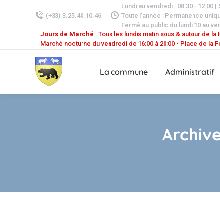
Lundi au vendredi : 08:30 - 12:00 |
(+33).3.25.40.10.46
Toute l'année : Permanence uniq
Fermé au public du lundi 10 au ven
Jours de Marché
: Tous les lundis matin sous & autour de la H
Marché nocturne du vendredi de 16:00 à 20:00 - Place de la F
La commune
Administratif
Archive