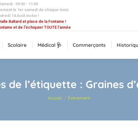
 Samedi : 09:00 - 11:00
uement le 1er samedi de chaque mois.
dredi 14 Août inclus !
alle Baltard et place de la Fontaine !
ontaine et de l'échiquier TOUTE l'année
Scolaire
Médical 🩺
Commerçants
Historiq
s de l’étiquette :
Graines d’
Vous êtes ici :
Accueil
Événement