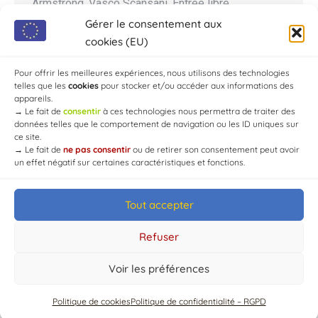
Armstrong, Vasco Scansani. Entrée libre
Restauration sur place Réservation fortement
Gérer le consentement aux
conseillée ! Le Shaka Pub 📍: 1 route de la forêt
cookies (EU)
d’Aumont, lieudit Les Bruyères, 10210 Chaource,
Pour offrir les meilleures expériences, nous utilisons des technologies
France…
telles que les
cookies
pour stocker et/ou accéder aux informations des
appareils.
→
Le fait de
consentir
à ces technologies nous permettra de traiter des
données telles que le comportement de navigation ou les ID uniques sur
ce site.
→
Le fait de
ne pas consentir
ou de retirer son consentement peut avoir
un effet négatif sur certaines caractéristiques et fonctions.
Tout accepter
© Mairie de Chaource [2004-2024] | Tous droits réservés.
Developed by
WEB3-DESIGN
Refuser
Voir les préférences
Politique de cookies
Politique de confidentialité – RGPD