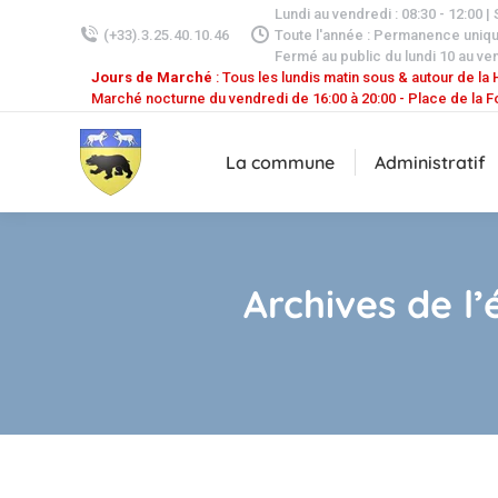
Lundi au vendredi : 08:30 - 12:00 |
(+33).3.25.40.10.46
Toute l'année : Permanence uniq
Fermé au public du lundi 10 au ven
Jours de Marché
: Tous les lundis matin sous & autour de la H
Marché nocturne du vendredi de 16:00 à 20:00 - Place de la F
La commune
Administratif
Archives de l’