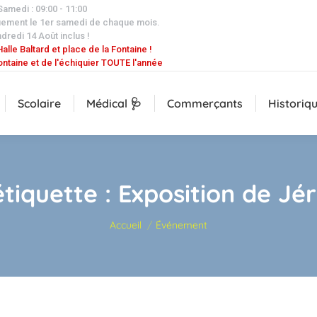
 Samedi : 09:00 - 11:00
uement le 1er samedi de chaque mois.
dredi 14 Août inclus !
alle Baltard et place de la Fontaine !
ontaine et de l'échiquier TOUTE l'année
Scolaire
Médical 🩺
Commerçants
Historiq
étiquette :
Exposition de J
Vous êtes ici :
Accueil
Événement