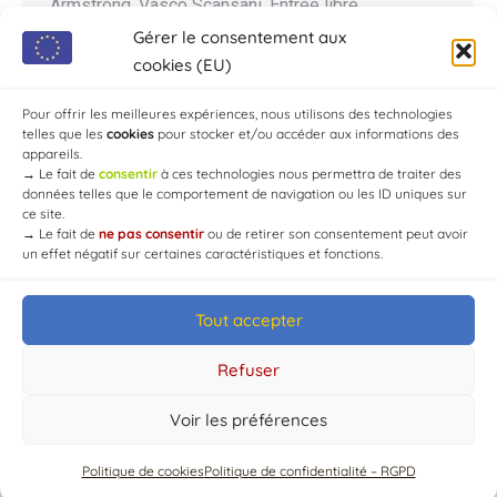
Armstrong, Vasco Scansani. Entrée libre
Restauration sur place Réservation fortement
Gérer le consentement aux
conseillée ! Le Shaka Pub 📍: 1 route de la forêt
cookies (EU)
d’Aumont, lieudit Les Bruyères, 10210 Chaource,
Pour offrir les meilleures expériences, nous utilisons des technologies
France…
telles que les
cookies
pour stocker et/ou accéder aux informations des
appareils.
→
Le fait de
consentir
à ces technologies nous permettra de traiter des
données telles que le comportement de navigation ou les ID uniques sur
ce site.
→
Le fait de
ne pas consentir
ou de retirer son consentement peut avoir
un effet négatif sur certaines caractéristiques et fonctions.
Tout accepter
© Mairie de Chaource [2004-2024] | Tous droits réservés.
Developed by
WEB3-DESIGN
Refuser
Voir les préférences
Politique de cookies
Politique de confidentialité – RGPD