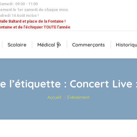
 Samedi : 09:00 - 11:00
uement le 1er samedi de chaque mois.
dredi 14 Août inclus !
alle Baltard et place de la Fontaine !
ontaine et de l'échiquier TOUTE l'année
Scolaire
Médical 🩺
Commerçants
Historiq
e l’étiquette :
Concert Live 
Vous êtes ici :
Accueil
Événement