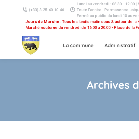
Lundi au vendredi : 08:30 - 12:00 |
(+33).3.25.40.10.46
Toute l'année : Permanence uniq
Fermé au public du lundi 10 au ven
Jours de Marché
: Tous les lundis matin sous & autour de la H
Marché nocturne du vendredi de 16:00 à 20:00 - Place de la F
La commune
Administratif
Archives d