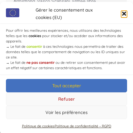
Armstrong, Vasco Scansani. Entrée libre
Restauration sur place Réservation fortement
Gérer le consentement aux
conseillée ! Le Shaka Pub 📍: 1 route de la forêt
cookies (EU)
d’Aumont, lieudit Les Bruyères, 10210 Chaource,
Pour offrir les meilleures expériences, nous utilisons des technologies
France…
telles que les
cookies
pour stocker et/ou accéder aux informations des
appareils.
→
Le fait de
consentir
à ces technologies nous permettra de traiter des
données telles que le comportement de navigation ou les ID uniques sur
ce site.
→
Le fait de
ne pas consentir
ou de retirer son consentement peut avoir
un effet négatif sur certaines caractéristiques et fonctions.
Tout accepter
© Mairie de Chaource [2004-2024] | Tous droits réservés.
Developed by
WEB3-DESIGN
Refuser
Voir les préférences
Politique de cookies
Politique de confidentialité – RGPD