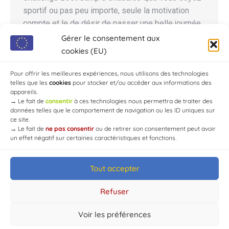
sportif ou pas peu importe, seule la motivation
compte et le de désir de passer une belle journée
à découvrir ou redécouvrir le Boot Camp Training
Gérer le consentement aux
avec vos amis, dans la joie et la bonne humeur !
cookies (EU)
Participer, gagner, tout ceci en vous amusant ! Où
Pour offrir les meilleures expériences, nous utilisons des technologies
ça ?…
telles que les
cookies
pour stocker et/ou accéder aux informations des
appareils.
→
Le fait de
consentir
à ces technologies nous permettra de traiter des
données telles que le comportement de navigation ou les ID uniques sur
ce site.
→
Le fait de
ne pas consentir
ou de retirer son consentement peut avoir
un effet négatif sur certaines caractéristiques et fonctions.
Tout accepter
© Mairie de Chaource [2004-2024] | Tous droits réservés.
Developed by
WEB3-DESIGN
Refuser
Voir les préférences