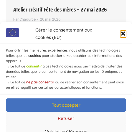
Atelier créatif Fête des mères – 27 mai 2026
Par
Chaource
20 mai 2026
Mercredi 27 mai – CHAOURCE : 14h30 à 17h
Gérer le consentement aux
Atelier créatif « Fête des mères ». Réservations et
cookies (EU)
inscriptions à la bibliothèque au 03 25 40 03 33
Pour offrir les meilleures expériences, nous utilisons des technologies
Mail : biblio-chaource@orange.fr
telles que les
cookies
pour stocker et/ou accéder aux informations des
appareils.
→
Le fait de
consentir
à ces technologies nous permettra de traiter des
données telles que le comportement de navigation ou les ID uniques sur
ce site.
→
Le fait de
ne pas consentir
ou de retirer son consentement peut avoir
un effet négatif sur certaines caractéristiques et fonctions.
Tout accepter
© Mairie de Chaource [2004-2024] | Tous droits réservés.
Developed by
WEB3-DESIGN
Refuser
Voir les préférences