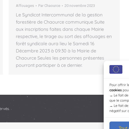
Affouages
Par
Chaource
20 novembre 2023
Le Syndicat Intercommunal de la gestion
forestière de Chaource communique Suite
aux inscriptions faites dans chaque Mairie
respective, le tirage au sort des affouages en
forêt syndicale aura lieu le Samedi 16
Décembre 2023 à 09:30 à la Mairie de
Chaource Seules les personnes présentes
pourront participer à ce dernier.
Pour offrir 
cookies
pour
→
Le fait d
que le compo
→
Le fait d
ervés.
négatif sur 
Tout