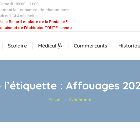
 Samedi : 09:00 - 11:00
uement le 1er samedi de chaque mois.
dredi 14 Août inclus !
alle Baltard et place de la Fontaine !
ontaine et de l'échiquier TOUTE l'année
Scolaire
Médical 🩺
Commerçants
Historiq
 l’étiquette :
Affouages 20
Vous êtes ici :
Accueil
Événement