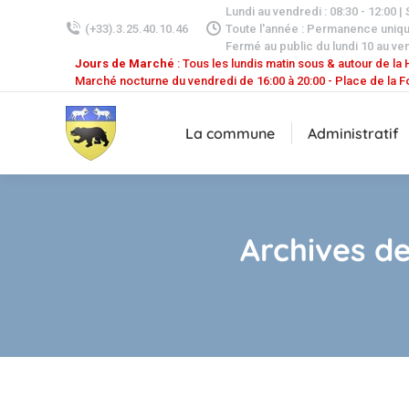
Lundi au vendredi : 08:30 - 12:00 |
(+33).3.25.40.10.46
Toute l'année : Permanence uniq
Fermé au public du lundi 10 au ven
Jours de Marché
: Tous les lundis matin sous & autour de la H
Marché nocturne du vendredi de 16:00 à 20:00 - Place de la F
La commune
Administratif
Archives de