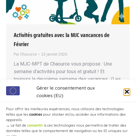
Activités gratuites avec la MJC vancances de
Février
Par
Chaource
23 janvier 2026
La MJC-MPT de Chaource vous propose : Une
semaine d’activités pour tous et gratuit ! Et
toujours la deuxième semaine des vacances : (Les
goûters sont fournis) Du mardi 24 Février au
Gérer le consentement aux
vendredi 27 Février 2026 Mardi 24 Février Départ
cookies (EU)
9h de la MJC Sortie à Thème Radio à St- André-
les-Vergers (Enregistrement radio) A partir…
Pour offrir les meilleures expériences, nous utilisons des technologies
telles que les
cookies
pour stocker et/ou accéder aux informations des
appareils.
→
Le fait de
consentir
à ces technologies nous permettra de traiter des
données telles que le comportement de navigation ou les ID uniques sur