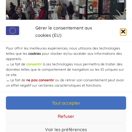
Gérer le consentement aux
cookies (EU)
Pour offrir les meilleures expériences, nous utilisons des technologies
telles que les
cookies
pour stocker et/ou accéder aux informations des
appareils.
→
Le fait de
consentir
à ces technologies nous permettra de traiter des
données telles que le comportement de navigation ou les ID uniques sur
ce site.
→
Le fait de
ne pas consentir
ou de retirer son consentement peut avoir
un effet négatif sur certaines caractéristiques et fonctions.
Tout accepter
© Mairie de Chaource [2004-2024] | Tous droits réservés.
Developed by
WEB3-DESIGN
Refuser
Voir les préférences