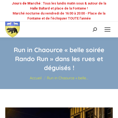
Jours de Marché
: Tous les lundis matin sous & autour de la
Halle Baltard et place de la Fontaine !
Marché nocturne du vendredi de 16:00 à 20:00 - Place de la
Fontaine et de l'échiquier TOUTE l'année
Recherche
:
Run in Chaource « belle soirée
Rando Run » dans les rues et
déguisés !
Vous êtes ici :
Accueil
Run in Chaource « belle…