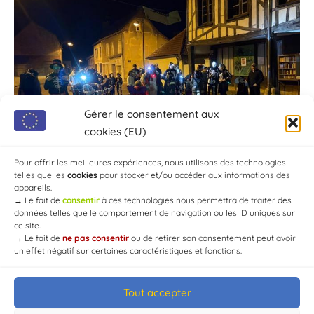
Gérer le consentement aux
cookies (EU)
Pour offrir les meilleures expériences, nous utilisons des technologies
telles que les
cookies
pour stocker et/ou accéder aux informations des
appareils.
→
Le fait de
consentir
à ces technologies nous permettra de traiter des
données telles que le comportement de navigation ou les ID uniques sur
ce site.
→
Le fait de
ne pas consentir
ou de retirer son consentement peut avoir
un effet négatif sur certaines caractéristiques et fonctions.
Tout accepter
© Mairie de Chaource [2004-2024] | Tous droits réservés.