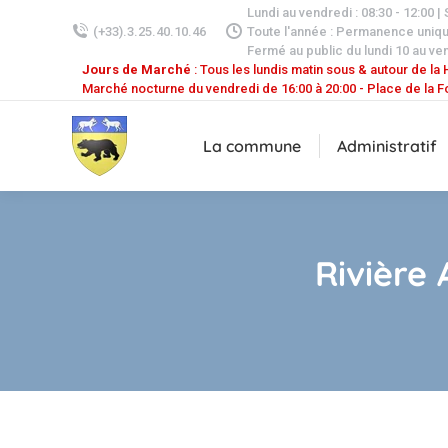
Lundi au vendredi : 08:30 - 12:00 |
(+33).3.25.40.10.46
Toute l'année : Permanence uniq
Fermé au public du lundi 10 au ven
Jours de Marché
: Tous les lundis matin sous & autour de la H
Marché nocturne du vendredi de 16:00 à 20:00 - Place de la F
La commune
Administratif
Rivière