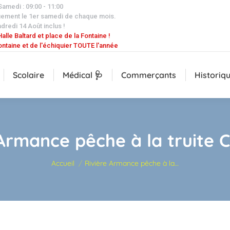
 Samedi : 09:00 - 11:00
uement le 1er samedi de chaque mois.
dredi 14 Août inclus !
alle Baltard et place de la Fontaine !
ontaine et de l'échiquier TOUTE l'année
Scolaire
Médical 🩺
Commerçants
Historiq
 Armance pêche à la truite 
Vous êtes ici :
Accueil
Rivière Armance pêche à la…