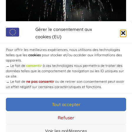
Gérer le consentement aux
cookies (EU)
Pour offrir les meilleures expériences, nous utilisons des technologies
telles que les
cookies
pour stocker et/ou accéder aux informations des
appareils.
→
Le fait de
consentir
à ces technologies nous permettra de traiter des
données telles que le comportement de navigation ou les ID uniques sur
ce site.
→
Le fait de
ne pas consentir
ou de retirer son consentement peut avoir
un effet négatif sur certaines caractéristiques et fonctions.
Tout accepter
© Mairie de Chaource [2004-2024] | Tous droits réservés.
Developed by
WEB3-DESIGN
Refuser
Voir les préférences