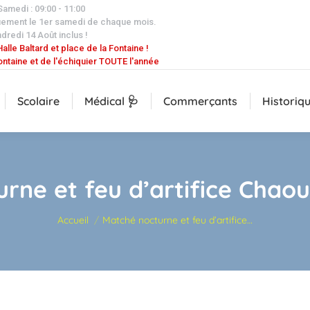
 Samedi : 09:00 - 11:00
uement le 1er samedi de chaque mois.
dredi 14 Août inclus !
alle Baltard et place de la Fontaine !
ontaine et de l'échiquier TOUTE l'année
Scolaire
Médical 🩺
Commerçants
Historiq
rne et feu d’artifice Chaou
Vous êtes ici :
Accueil
Matché nocturne et feu d’artifice…