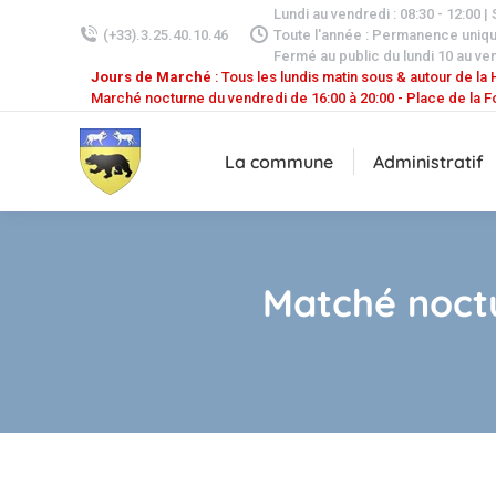
Lundi au vendredi : 08:30 - 12:00 |
(+33).3.25.40.10.46
Toute l'année : Permanence uniq
Fermé au public du lundi 10 au ven
Jours de Marché
: Tous les lundis matin sous & autour de la H
Marché nocturne du vendredi de 16:00 à 20:00 - Place de la F
La commune
Administratif
Matché noctu