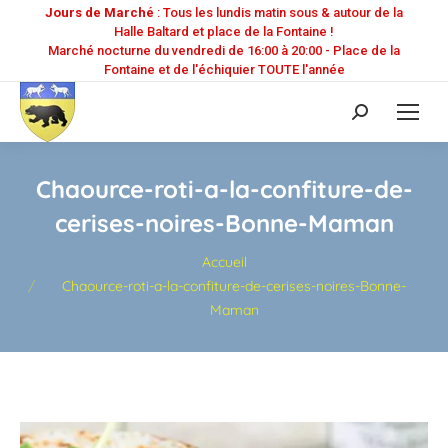
Jours de Marché
: Tous les lundis matin sous & autour de la
Halle Baltard et place de la Fontaine !
Marché nocturne du vendredi de 16:00 à 20:00 - Place de la
Fontaine et de l'échiquier TOUTE l'année
Recherche
:
Chaource-roti-a-la-confiture-de-
cerises-noires-Bonne-Maman
Vous êtes ici :
Accueil
Chaource-roti-a-la-confiture-de-cerises-noires-Bonne-
Maman